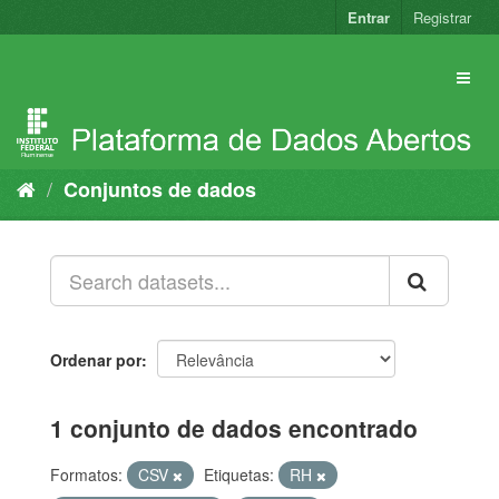
Pular
Entrar
Registrar
para
o
conteúdo
Conjuntos de dados
Ordenar por
1 conjunto de dados encontrado
Formatos:
CSV
Etiquetas:
RH