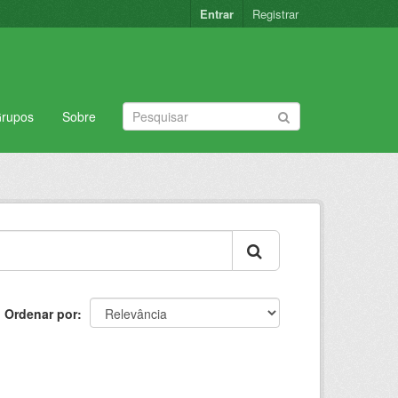
Entrar
Registrar
rupos
Sobre
Ordenar por