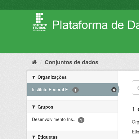
Pular
para
o
conteúdo
Conjuntos de dados
Organizações
Instituto Federal F...
1
Grupos
1 
Desenvolvimento Ins...
1
Org
Eti
Etiquetas