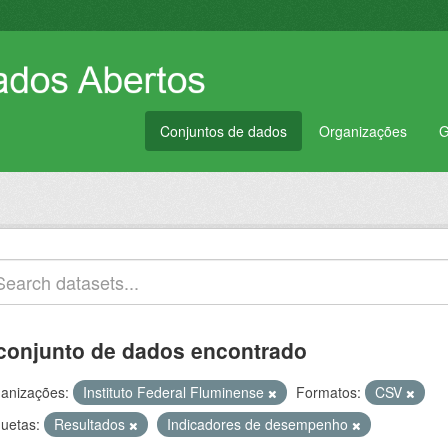
Conjuntos de dados
Organizações
G
conjunto de dados encontrado
anizações:
Instituto Federal Fluminense
Formatos:
CSV
quetas:
Resultados
Indicadores de desempenho