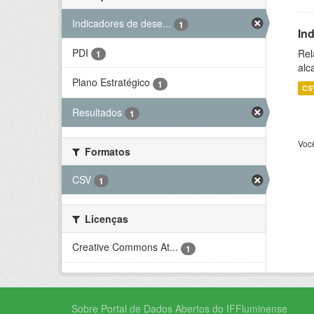
Indicadores de dese...
1
In
PDI
Rel
1
alc
Plano Estratégico
1
CS
Resultados
1
Voc
Formatos
CSV
1
Licenças
Creative Commons At...
1
Sobre Portal de Dados Abertos do IFFluminense