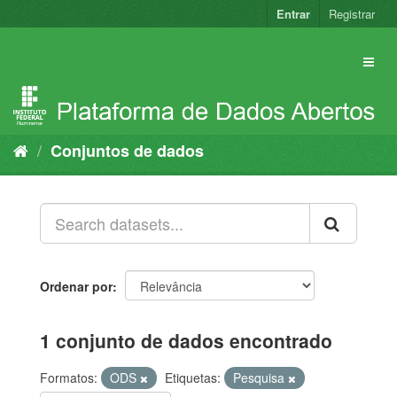
Pular
Entrar
Registrar
para
o
conteúdo
Conjuntos de dados
Ordenar por
1 conjunto de dados encontrado
Formatos:
ODS
Etiquetas:
Pesquisa