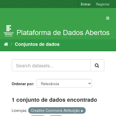
Pular
Entrar
Registrar
para
o
conteúdo
Conjuntos de dados
Ordenar por
1 conjunto de dados encontrado
Licenças:
Creative Commons Atribuição