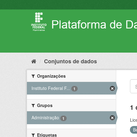
Pular
para
o
conteúdo
Conjuntos de dados
Organizações
Instituto Federal F...
1
Grupos
1 
Administração
1
Lic
B
Etiquetas