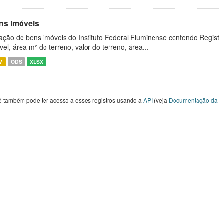
ns Imóveis
ação de bens imóveis do Instituto Federal Fluminense contendo Regist
vel, área m² do terreno, valor do terreno, área...
V
ODS
XLSX
ê também pode ter acesso a esses registros usando a
API
(veja
Documentação da 