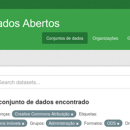
Conjuntos de dados
Organizações
G
conjunto de dados encontrado
enças:
Creative Commons Atribuição
Etiquetas:
ens imóveis
Grupos:
Administração
Formatos:
ODS
Or