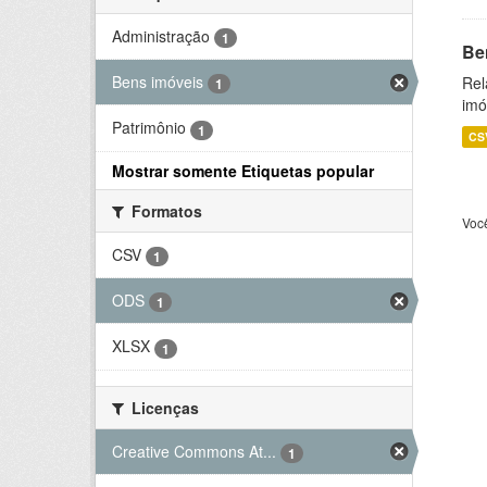
Administração
1
Be
Bens imóveis
Rel
1
imó
Patrimônio
1
CS
Mostrar somente Etiquetas popular
Formatos
Voc
CSV
1
ODS
1
XLSX
1
Licenças
Creative Commons At...
1