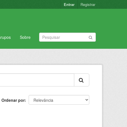
Entrar
Registrar
rupos
Sobre
Ordenar por