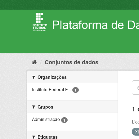
Pular
para
o
conteúdo
Conjuntos de dados
Organizações
Instituto Federal F...
1
Grupos
1 
Administração
1
Lic
X
Etiquetas