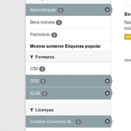
Administração
1
Be
Bens imóveis
Rel
1
imó
Patrimônio
1
CS
Mostrar somente Etiquetas popular
Formatos
Voc
CSV
1
ODS
1
XLSX
1
Licenças
Creative Commons At...
1