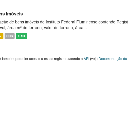
ns Imóveis
ação de bens imóveis do Instituto Federal Fluminense contendo Regist
vel, área m² do terreno, valor do terreno, área...
V
ODS
XLSX
ê também pode ter acesso a esses registros usando a
API
(veja
Documentação da 