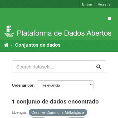
Pular
Entrar
Registrar
para
o
conteúdo
Conjuntos de dados
Ordenar por
1 conjunto de dados encontrado
Licenças:
Creative Commons Atribuição