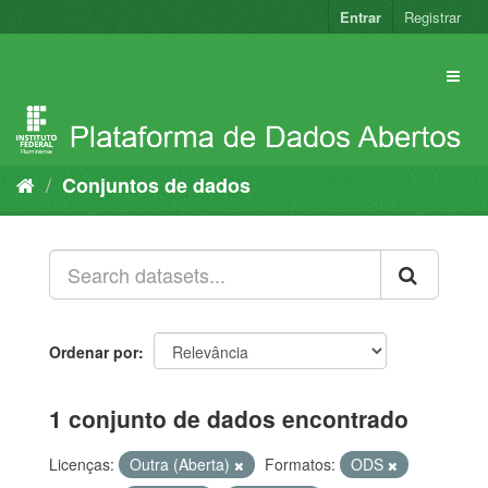
Pular
Entrar
Registrar
para
o
conteúdo
Conjuntos de dados
Ordenar por
1 conjunto de dados encontrado
Licenças:
Outra (Aberta)
Formatos:
ODS