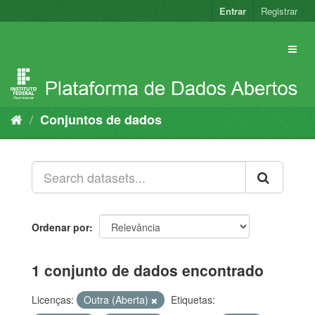
Pular
Entrar
Registrar
para
o
conteúdo
Conjuntos de dados
Ordenar por
1 conjunto de dados encontrado
Licenças:
Outra (Aberta)
Etiquetas: