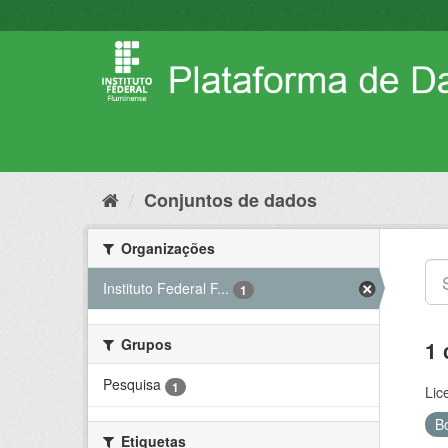
Pular
para
o
conteúdo
Conjuntos de dados
Organizações
Instituto Federal F...
1
Grupos
1 
Pesquisa
1
Lic
B
Etiquetas