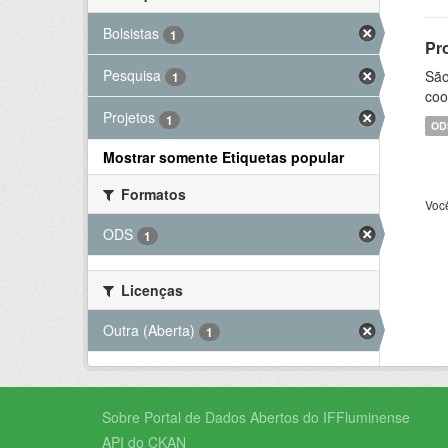
Bolsistas
1
Pr
Pesquisa
São
1
coo
Projetos
1
OD
Mostrar somente Etiquetas popular
Formatos
Voc
ODS
1
Licenças
Outra (Aberta)
1
Sobre Portal de Dados Abertos do IFFluminense
API do CKAN