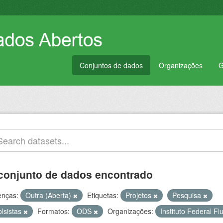
Conjuntos de dados
Organizações
G
conjunto de dados encontrado
enças:
Outra (Aberta)
Etiquetas:
Projetos
Pesquisa
olsistas
Formatos:
ODS
Organizações:
Instituto Federal F