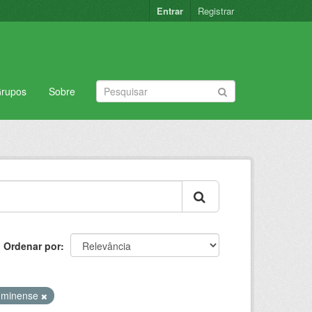
Entrar
Registrar
rupos
Sobre
Ordenar por
luminense