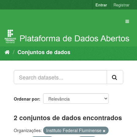
Pular
Entrar
Registrar
para
o
conteúdo
Conjuntos de dados
Ordenar por
2 conjuntos de dados encontrados
Organizações:
Instituto Federal Fluminense