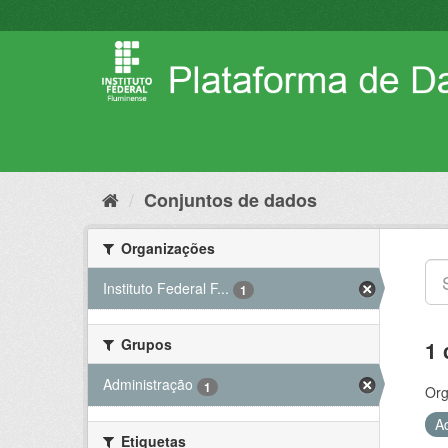
Pular
para
o
conteúdo
Conjuntos de dados
Organizações
Instituto Federal F...
1
Grupos
1 
Administração
1
Org
A
Etiquetas