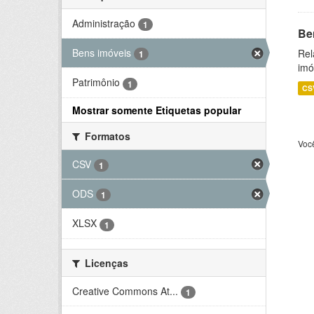
Administração
1
Be
Bens imóveis
Rel
1
imó
Patrimônio
1
CS
Mostrar somente Etiquetas popular
Formatos
Voc
CSV
1
ODS
1
XLSX
1
Licenças
Creative Commons At...
1