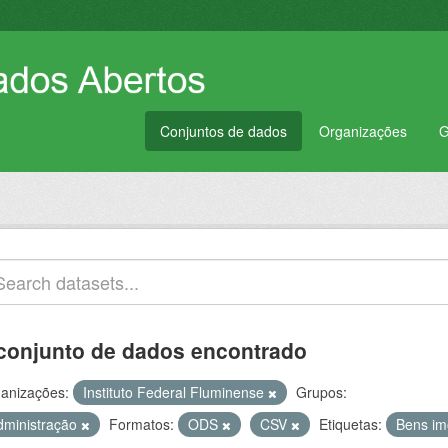
Conjuntos de dados
Organizações
G
conjunto de dados encontrado
anizações:
Instituto Federal Fluminense
Grupos:
dministração
Formatos:
ODS
CSV
Etiquetas:
Bens im