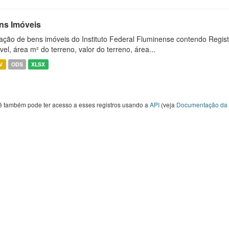
ns Imóveis
ação de bens imóveis do Instituto Federal Fluminense contendo Regist
vel, área m² do terreno, valor do terreno, área...
V
ODS
XLSX
ê também pode ter acesso a esses registros usando a
API
(veja
Documentação da 