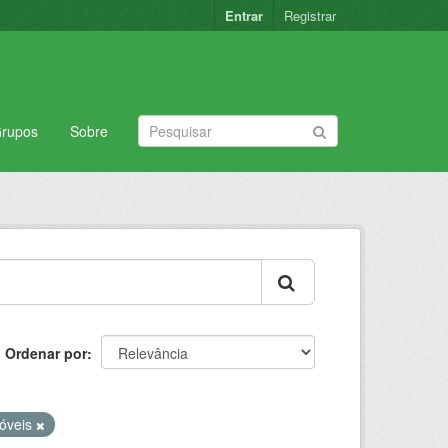
Entrar
Registrar
rupos
Sobre
Ordenar por
óveis