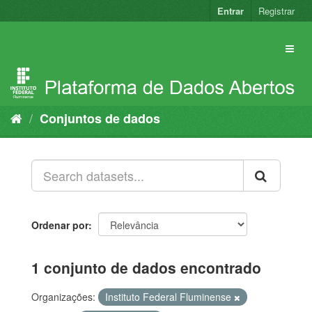
Pular
Entrar
Registrar
para
o
conteúdo
Conjuntos de dados
Ordenar por
1 conjunto de dados encontrado
Organizações:
Instituto Federal Fluminense