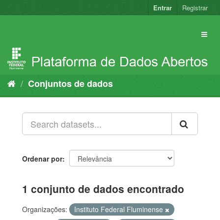
Pular
Entrar
Registrar
para
o
conteúdo
Conjuntos de dados
Ordenar por
1 conjunto de dados encontrado
Organizações:
Instituto Federal Fluminense