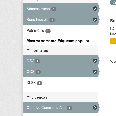
C
Administração
1
Bens imóveis
Be
1
Rel
Patrimônio
1
imó
Mostrar somente Etiquetas popular
CS
Formatos
CSV
1
Voc
ODS
1
XLSX
1
Licenças
Creative Commons At...
1