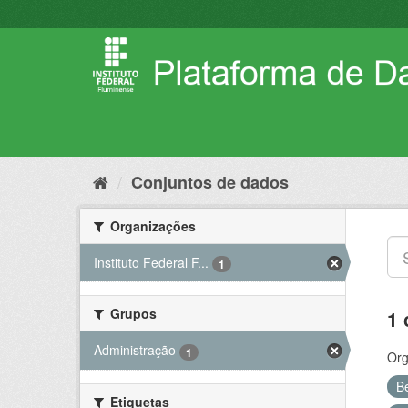
Pular
para
o
conteúdo
Conjuntos de dados
Organizações
Instituto Federal F...
1
Grupos
1 
Administração
1
Org
B
Etiquetas