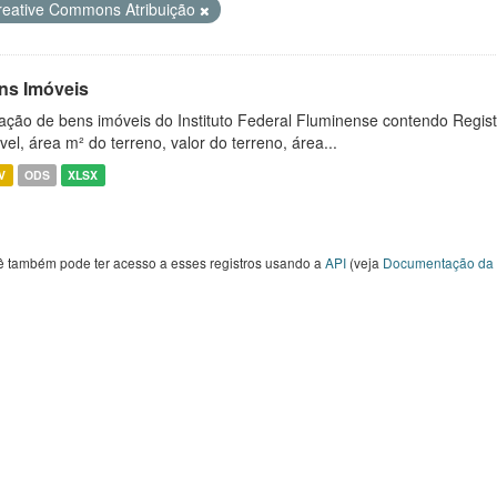
reative Commons Atribuição
ns Imóveis
ação de bens imóveis do Instituto Federal Fluminense contendo Regist
vel, área m² do terreno, valor do terreno, área...
V
ODS
XLSX
ê também pode ter acesso a esses registros usando a
API
(veja
Documentação da 