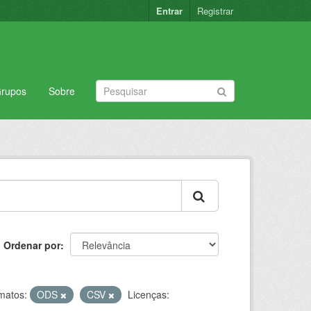
Entrar
Registrar
rupos
Sobre
Ordenar por
matos:
ODS
CSV
Licenças: