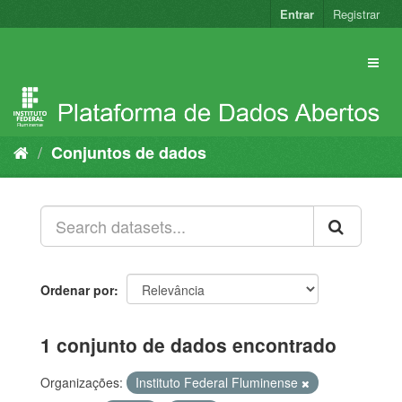
Pular
Entrar
Registrar
para
o
conteúdo
Conjuntos de dados
Ordenar por
1 conjunto de dados encontrado
Organizações:
Instituto Federal Fluminense