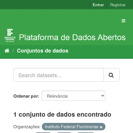
Pular
Entrar
Registrar
para
o
conteúdo
Conjuntos de dados
Ordenar por
1 conjunto de dados encontrado
Organizações:
Instituto Federal Fluminense