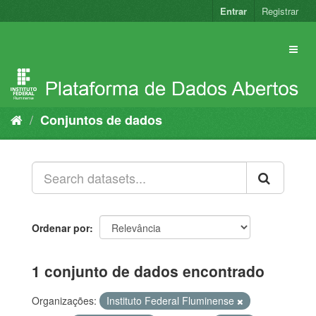
Pular
Entrar
Registrar
para
o
conteúdo
Conjuntos de dados
Ordenar por
1 conjunto de dados encontrado
Organizações:
Instituto Federal Fluminense