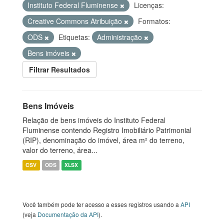
Instituto Federal Fluminense
Licenças:
Creative Commons Atribuição
Formatos:
ODS
Etiquetas:
Administração
Bens imóveis
Filtrar Resultados
Bens Imóveis
Relação de bens imóveis do Instituto Federal
Fluminense contendo Registro Imobiliário Patrimonial
(RIP), denominação do imóvel, área m² do terreno,
valor do terreno, área...
CSV
ODS
XLSX
Você também pode ter acesso a esses registros usando a
API
(veja
Documentação da API
).