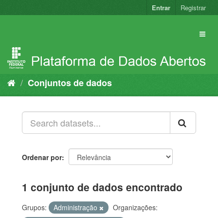
Pular
Entrar
Registrar
para
o
conteúdo
Conjuntos de dados
Ordenar por
1 conjunto de dados encontrado
Grupos:
Administração
Organizações: