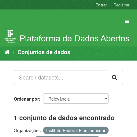
Pular
Entrar
Registrar
para
o
conteúdo
Conjuntos de dados
Ordenar por
1 conjunto de dados encontrado
Organizações:
Instituto Federal Fluminense