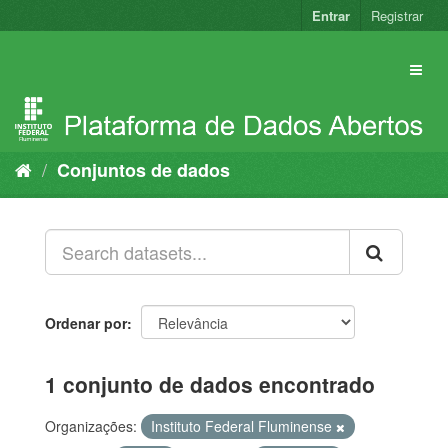
Pular
Entrar
Registrar
para
o
conteúdo
Conjuntos de dados
Ordenar por
1 conjunto de dados encontrado
Organizações:
Instituto Federal Fluminense