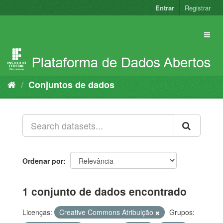
Pular
Entrar
Registrar
para
o
conteúdo
Conjuntos de dados
Ordenar por
1 conjunto de dados encontrado
Licenças:
Creative Commons Atribuição
Grupos: