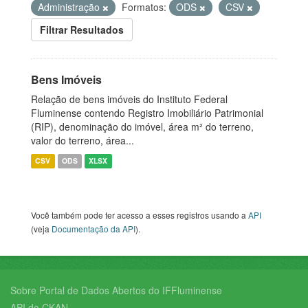
Administração
Formatos:
ODS
CSV
Filtrar Resultados
Bens Imóveis
Relação de bens imóveis do Instituto Federal
Fluminense contendo Registro Imobiliário Patrimonial
(RIP), denominação do imóvel, área m² do terreno,
valor do terreno, área...
CSV
ODS
XLSX
Você também pode ter acesso a esses registros usando a
API
(veja
Documentação da API
).
Sobre Portal de Dados Abertos do IFFluminense
API do CKAN