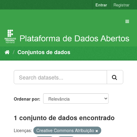
Pular
Entrar
Registrar
para
o
conteúdo
Conjuntos de dados
Ordenar por
1 conjunto de dados encontrado
Licenças:
Creative Commons Atribuição