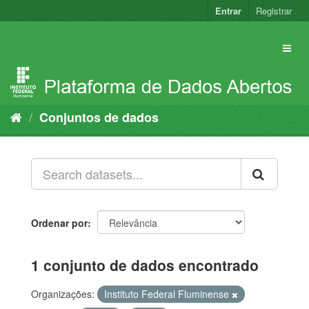
Pular
Entrar
Registrar
para
o
conteúdo
Conjuntos de dados
Ordenar por
1 conjunto de dados encontrado
Organizações:
Instituto Federal Fluminense