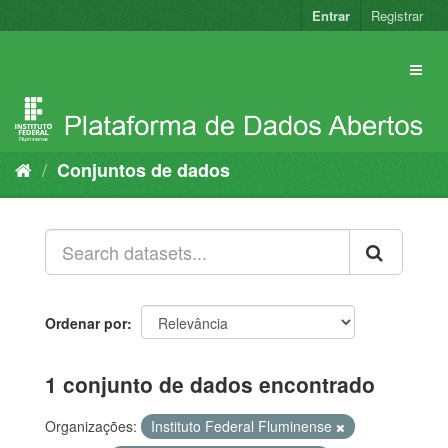
Pular
Entrar
Registrar
para
o
conteúdo
Conjuntos de dados
Ordenar por
1 conjunto de dados encontrado
Organizações:
Instituto Federal Fluminense