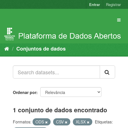
Pular
Entrar
Registrar
para
o
conteúdo
Conjuntos de dados
Ordenar por
1 conjunto de dados encontrado
Formatos:
ODS
CSV
XLSX
Etiquetas: