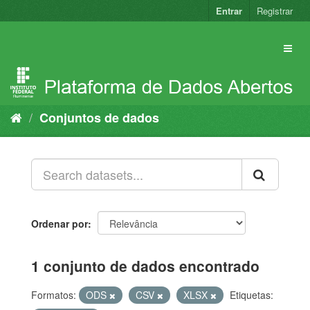
Pular
Entrar
Registrar
para
o
conteúdo
Conjuntos de dados
Ordenar por
1 conjunto de dados encontrado
Formatos:
ODS
CSV
XLSX
Etiquetas: