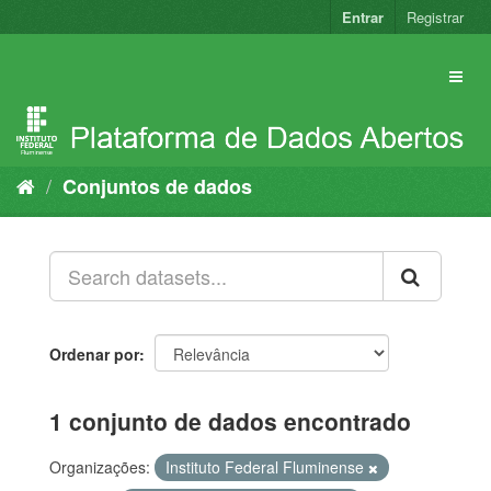
Pular
Entrar
Registrar
para
o
conteúdo
Conjuntos de dados
Ordenar por
1 conjunto de dados encontrado
Organizações:
Instituto Federal Fluminense