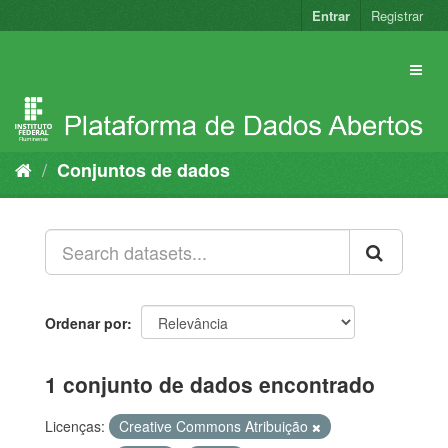
Pular
Entrar
Registrar
para
o
conteúdo
Conjuntos de dados
Ordenar por
1 conjunto de dados encontrado
Licenças:
Creative Commons Atribuição