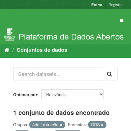
Pular
Entrar
Registrar
para
o
conteúdo
Conjuntos de dados
Ordenar por
1 conjunto de dados encontrado
Grupos:
Administração
Formatos:
ODS