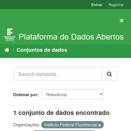
Pular
Entrar
Registrar
para
o
conteúdo
Conjuntos de dados
Ordenar por
1 conjunto de dados encontrado
Organizações:
Instituto Federal Fluminense