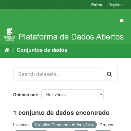
Pular
Entrar
Registrar
para
o
conteúdo
Conjuntos de dados
Ordenar por
1 conjunto de dados encontrado
Licenças:
Creative Commons Atribuição
Grupos: