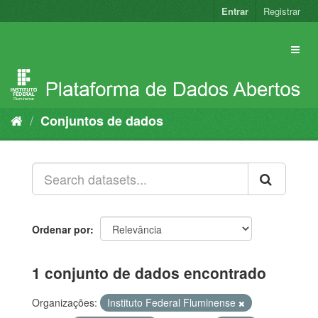
Pular
Entrar
Registrar
para
o
conteúdo
Conjuntos de dados
Ordenar por
1 conjunto de dados encontrado
Organizações:
Instituto Federal Fluminense