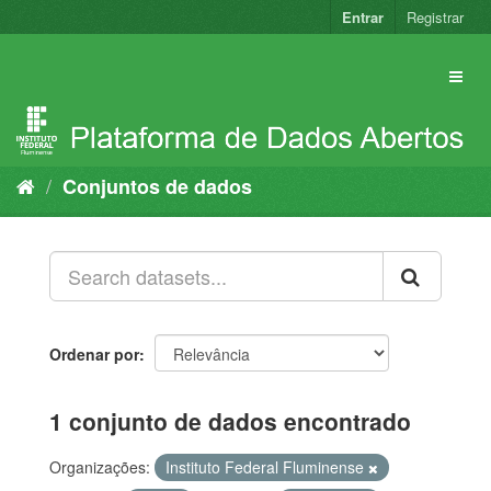
Pular
Entrar
Registrar
para
o
conteúdo
Conjuntos de dados
Ordenar por
1 conjunto de dados encontrado
Organizações:
Instituto Federal Fluminense