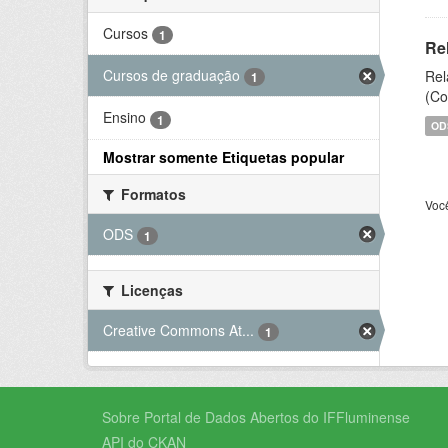
Cursos
1
Re
Cursos de graduação
Rel
1
(Co
Ensino
1
OD
Mostrar somente Etiquetas popular
Formatos
Voc
ODS
1
Licenças
Creative Commons At...
1
Sobre Portal de Dados Abertos do IFFluminense
API do CKAN