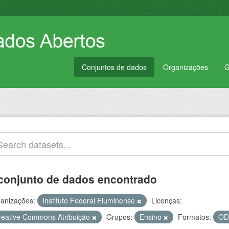
Conjuntos de dados
Organizações
G
conjunto de dados encontrado
anizações:
Instituto Federal Fluminense
Licenças:
reative Commons Atribuição
Grupos:
Ensino
Formatos:
O