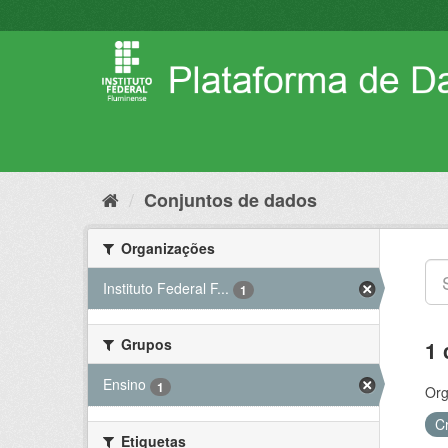
Pular
para
o
conteúdo
Conjuntos de dados
Organizações
Instituto Federal F...
1
Grupos
1 
Ensino
1
Org
C
Etiquetas