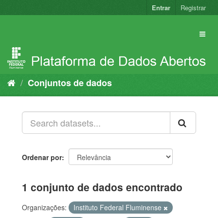
Pular
Entrar
Registrar
para
o
conteúdo
Conjuntos de dados
Ordenar por
1 conjunto de dados encontrado
Organizações:
Instituto Federal Fluminense