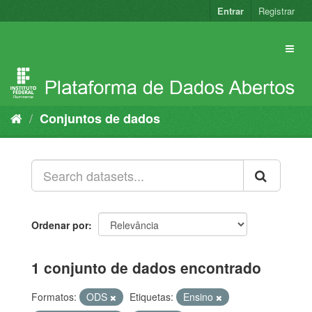
Pular
Entrar
Registrar
para
o
conteúdo
Conjuntos de dados
Ordenar por
1 conjunto de dados encontrado
Formatos:
ODS
Etiquetas:
Ensino