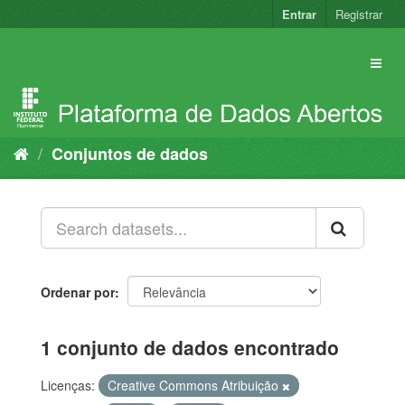
Pular
Entrar
Registrar
para
o
conteúdo
Conjuntos de dados
Ordenar por
1 conjunto de dados encontrado
Licenças:
Creative Commons Atribuição