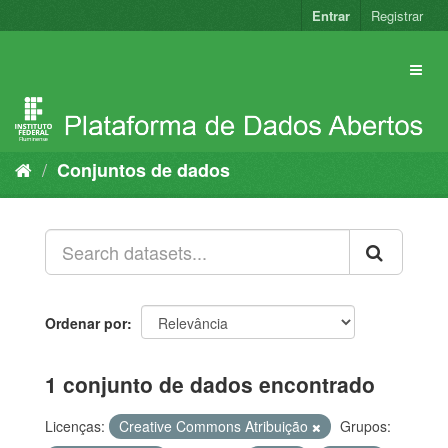
Pular
Entrar
Registrar
para
o
conteúdo
Conjuntos de dados
Ordenar por
1 conjunto de dados encontrado
Licenças:
Creative Commons Atribuição
Grupos: