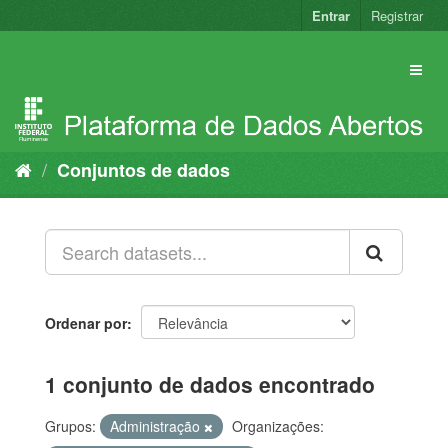
Pular
Entrar
Registrar
para
o
conteúdo
Conjuntos de dados
Ordenar por
1 conjunto de dados encontrado
Grupos:
Administração
Organizações: