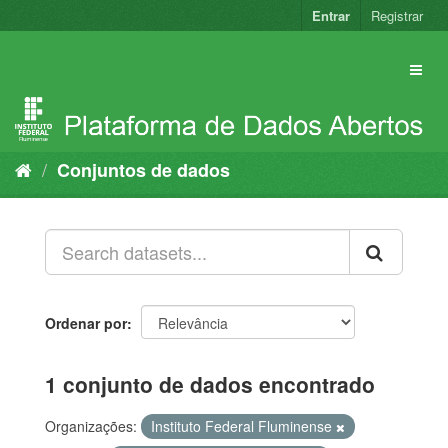
Pular
Entrar
Registrar
para
o
conteúdo
Conjuntos de dados
Ordenar por
1 conjunto de dados encontrado
Organizações:
Instituto Federal Fluminense