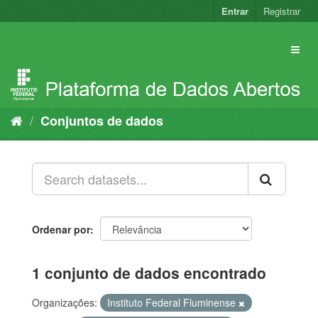
Pular
Entrar
Registrar
para
o
conteúdo
Conjuntos de dados
Ordenar por
1 conjunto de dados encontrado
Organizações:
Instituto Federal Fluminense