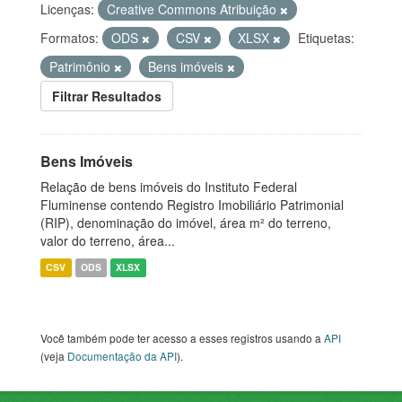
Licenças:
Creative Commons Atribuição
Formatos:
ODS
CSV
XLSX
Etiquetas:
Patrimônio
Bens imóveis
Filtrar Resultados
Bens Imóveis
Relação de bens imóveis do Instituto Federal
Fluminense contendo Registro Imobiliário Patrimonial
(RIP), denominação do imóvel, área m² do terreno,
valor do terreno, área...
CSV
ODS
XLSX
Você também pode ter acesso a esses registros usando a
API
(veja
Documentação da API
).