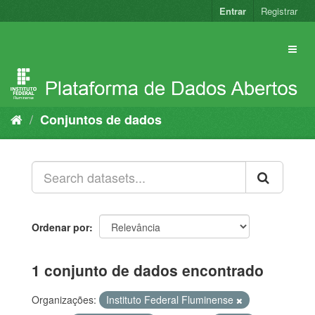
Pular
Entrar
Registrar
para
o
conteúdo
Conjuntos de dados
Ordenar por
1 conjunto de dados encontrado
Organizações:
Instituto Federal Fluminense