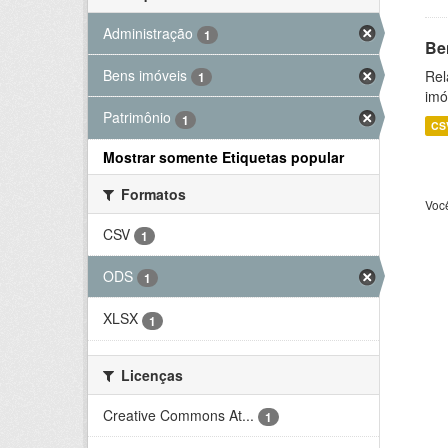
Administração
1
Be
Bens imóveis
Rel
1
imó
Patrimônio
1
CS
Mostrar somente Etiquetas popular
Formatos
Voc
CSV
1
ODS
1
XLSX
1
Licenças
Creative Commons At...
1