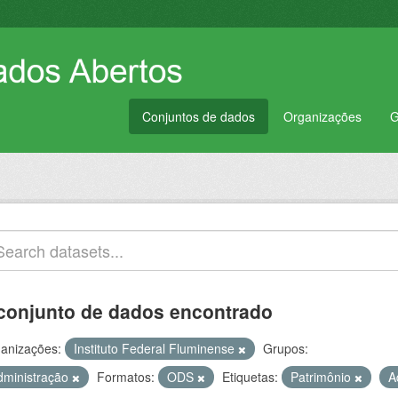
Conjuntos de dados
Organizações
G
conjunto de dados encontrado
anizações:
Instituto Federal Fluminense
Grupos:
dministração
Formatos:
ODS
Etiquetas:
Patrimônio
A