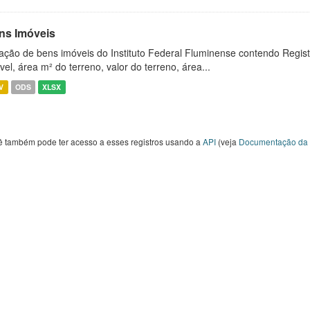
ns Imóveis
ação de bens imóveis do Instituto Federal Fluminense contendo Regist
vel, área m² do terreno, valor do terreno, área...
V
ODS
XLSX
ê também pode ter acesso a esses registros usando a
API
(veja
Documentação da 