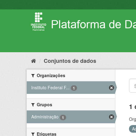
Pular
para
o
conteúdo
Conjuntos de dados
Organizações
Instituto Federal F...
1
Grupos
1 
Administração
1
Org
A
Etiquetas