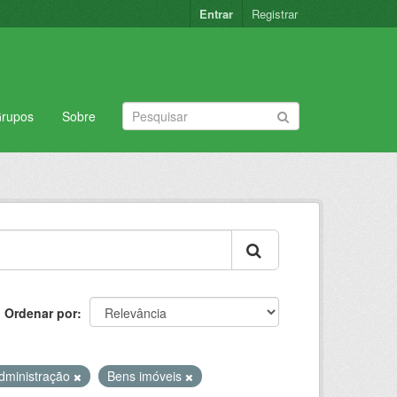
Entrar
Registrar
rupos
Sobre
Ordenar por
dministração
Bens imóveis