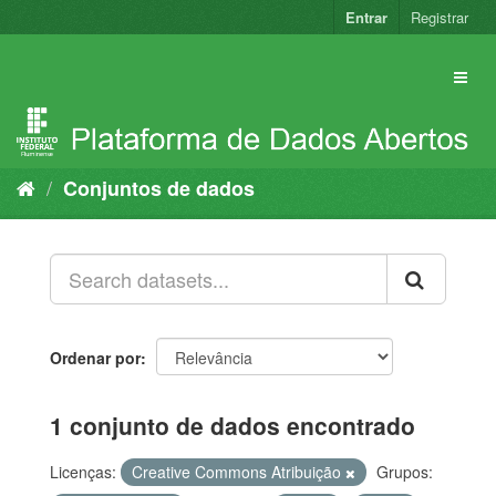
Pular
Entrar
Registrar
para
o
conteúdo
Conjuntos de dados
Ordenar por
1 conjunto de dados encontrado
Licenças:
Creative Commons Atribuição
Grupos: