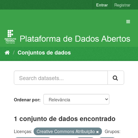
Pular
Entrar
Registrar
para
o
conteúdo
Conjuntos de dados
Ordenar por
1 conjunto de dados encontrado
Licenças:
Creative Commons Atribuição
Grupos: