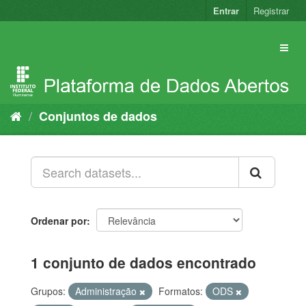
Pular
Entrar
Registrar
para
o
conteúdo
Conjuntos de dados
Ordenar por
1 conjunto de dados encontrado
Grupos:
Administração
Formatos:
ODS