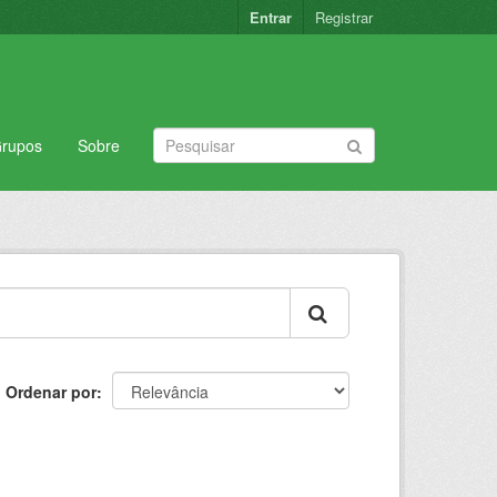
Entrar
Registrar
rupos
Sobre
Ordenar por