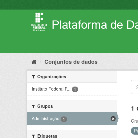
Pular
para
o
conteúdo
Conjuntos de dados
Organizações
Instituto Federal F...
1
Grupos
1 
Administração
1
Gru
P
Etiquetas