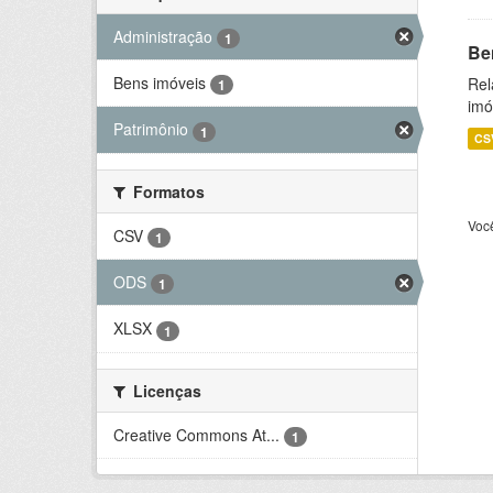
Administração
1
Be
Bens imóveis
Rel
1
imó
Patrimônio
1
CS
Formatos
Voc
CSV
1
ODS
1
XLSX
1
Licenças
Creative Commons At...
1