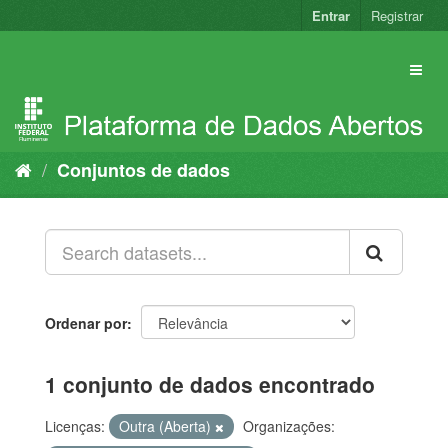
Pular
Entrar
Registrar
para
o
conteúdo
Conjuntos de dados
Ordenar por
1 conjunto de dados encontrado
Licenças:
Outra (Aberta)
Organizações: