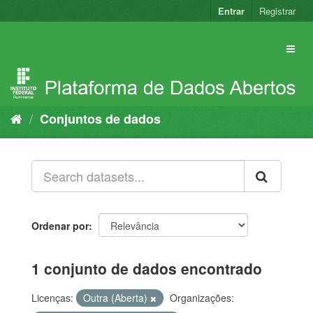
Pular
Entrar
Registrar
para
o
conteúdo
Conjuntos de dados
Ordenar por
1 conjunto de dados encontrado
Licenças:
Outra (Aberta)
Organizações: